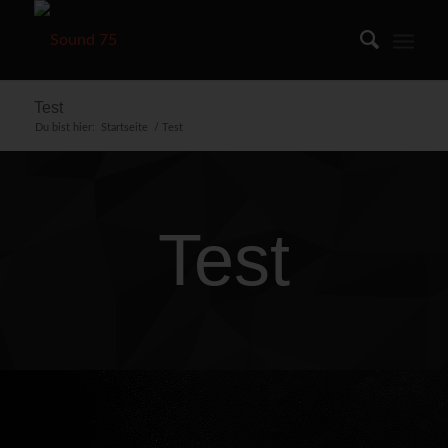
Test
Du bist hier:
Startseite
/
Test
Test