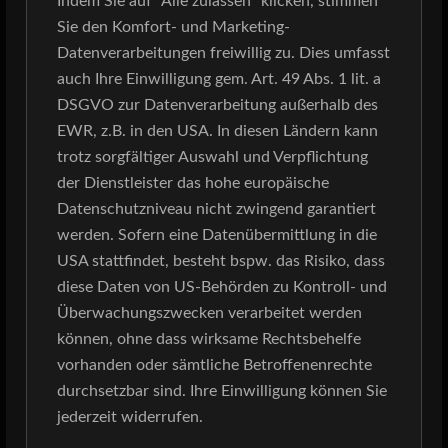
Indem Sie auf "Alle zulassen" klicken, stimmen
ganz auf seine Kosten kam.
Sie den Komfort- und Marketing-
Datenverarbeitungen freiwillig zu. Dies umfasst
Als dann nach vier Stunden auch die letzte
auch Ihre Einwilligung gem. Art. 49 Abs. 1 lit. a
Zugabe verklungen war, waren sich alle einig,
DSGVO zur Datenverarbeitung außerhalb des
dass man so eine geile Party hier noch nicht
EWR, z.B. in den USA. In diesen Ländern kann
erlebt hat und man dies unbedingt fortsetzen
trotz sorgfältiger Auswahl und Verpflichtung
muss, wann und wie auch immer und vor allem:
der Dienstleister das hohe europäische
Datenschutzniveau nicht zwingend garantiert
ohne Beschränkungen – mit noch mehr
werden. Sofern eine Datenübermittlung in die
Publikum!!
USA stattfindet, besteht bspw. das Risiko, dass
diese Daten von US-Behörden zu Kontroll- und
Wir danken hier ausdrücklich unserem Freund
Überwachungszwecken verarbeitet werden
DJ Jör
g, der sowohl in den Pausen als auch
können, ohne dass wirksame Rechtsbehelfe
nach Ende des Konzerts das richtige Gespür für
vorhanden oder sämtliche Betroffenenrechte
den Musikgeschmack unseres Publikums hatte
durchsetzbar sind. Ihre Einwilligung können Sie
und somit ein Mitgarant für diesen gelungenen
jederzeit widerrufen.
Abend war!