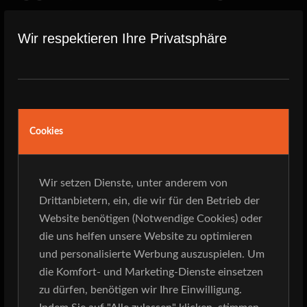
jeden Song mit, klatschten im Rhythmus mit,
tanzten zu den Klängen der Musik oder einfach
Wir respektieren Ihre Privatsphäre
nur zusammenfassend ausgedrückt: es
herrschte von der ersten bis zur letzten Minute
eine Wahnsinnsstimmung, der sich niemand,
aber wirklich niemand der Anwesenden
Cookies
entziehen konnte!! Schlager von Andrea Berg
und Helene Fischer, über Deutschrock von
Wir setzen Dienste, unter anderem von
Westernhagen, Toten Hosen und den Ärzten,
Drittanbietern, ein, die wir für den Betrieb der
weiter über Oldies von Smokie und CCR bis hin
Website benötigen (Notwendige Cookies) oder
zu Classic-Rock von Status Quo, Journey und
die uns helfen unsere Website zu optimieren
AC/DC – für jeden Musikgeschmack hatte
und personalisierte Werbung auszuspielen. Um
SOUND SEVENTYFIVE
etwas im Repertoire, so
die Komfort- und Marketing-Dienste einsetzen
zu dürfen, benötigen wir Ihre Einwilligung.
dass schlussendlich jeder Besucher voll und